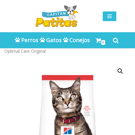
Saltar
al
contenido
Perros
Gatos
Conejos
0
Inicio
»
TIENDA
»
Gatos
»
Alimento
»
Hills SD
»
Hills SD Adult
Optimal Care Original