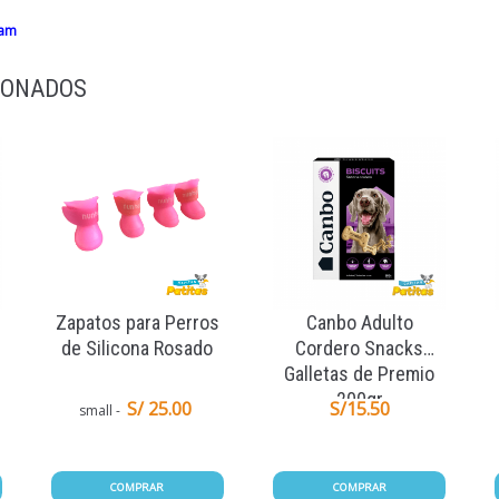
ram
IONADOS
Zapatos para Perros
Canbo Adulto
de Silicona Rosado
Cordero Snacks
Galletas de Premio
200gr
S/ 25.00
S/
15.50
small
COMPRAR
COMPRAR