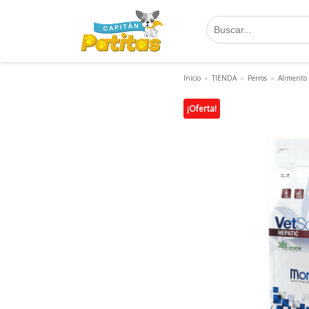
Saltar
al
contenido
Inicio
»
TIENDA
»
Perros
»
Alimento
¡Oferta!