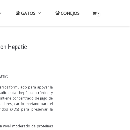
GATOS
CONEJOS
0
ion Hepatic
ATIC
erros formulado para apoyar la
uficiencia hepática crónica y
ontiene concentrado de jugo de
s libres, cardo mariano para el
ridos (XOS) para preservar la
un nivel moderado de proteínas