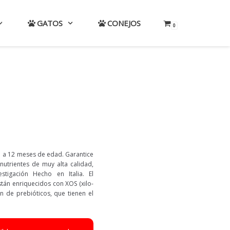
GATOS
CONEJOS
0
1 a 12 meses de edad. Garantice
nutrientes de muy alta calidad,
stigación Hecho en Italia. El
están enriquecidos con XOS (xilo-
ón de prebióticos, que tienen el