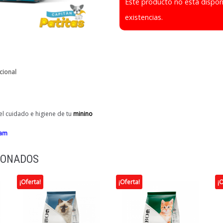
Este producto no está dispo
existencias.
cional
l cuidado e higiene de tu
minino
ram
IONADOS
¡Oferta!
¡Oferta!
¡O