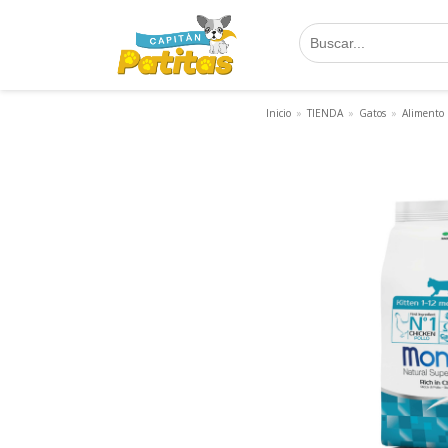
Saltar
al
contenido
Inicio
»
TIENDA
»
Gatos
»
Alimento