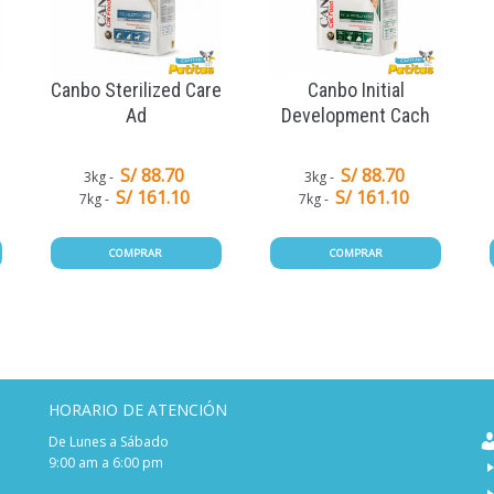
Canbo Sterilized Care
Canbo Initial
Ad
Development Cach
S/ 88.70
S/ 88.70
3kg
3kg
S/ 161.10
S/ 161.10
7kg
7kg
COMPRAR
COMPRAR
HORARIO DE ATENCIÓN
De Lunes a Sábado
9:00 am a 6:00 pm