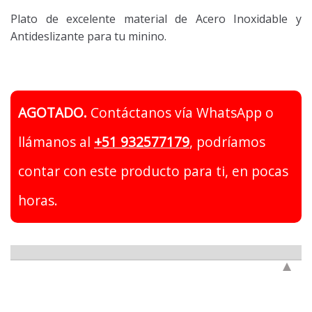
Plato de excelente material de Acero Inoxidable y
Antideslizante para tu minino.
AGOTADO.
Contáctanos vía WhatsApp o
llámanos al
+51 932577179
, podríamos
contar con este producto para ti, en pocas
horas.