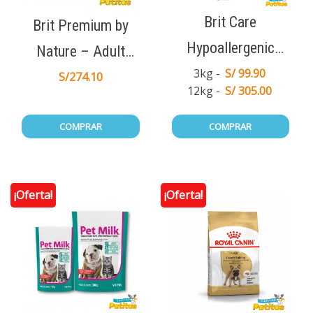
Brit Care
Brit Premium by
Hypoallergenic
Nature – Adult
Adult Medium
3kg
S/ 99.90
Sensitive Lamb
S/
274.10
12kg
S/ 305.00
Breed Lamb
15Kg
COMPRAR
COMPRAR
¡Oferta!
¡Oferta!