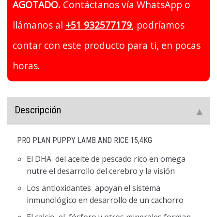
AGOTADO.
Contáctanos vía WhatsApp o
llámanos al
+51 932577179
, podríamos
contar con este producto para ti, en pocas
horas.
Descripción
PRO PLAN PUPPY LAMB AND RICE 15,4KG
El DHA del aceite de pescado rico en omega
nutre el desarrollo del cerebro y la visión
Los antioxidantes apoyan el sistema
inmunológico en desarrollo de un cachorro
El calcio, el fósforo y otros minerales forman