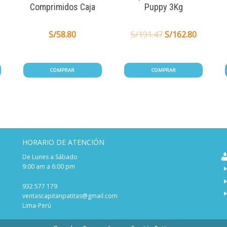
Comprimidos Caja
Puppy 3Kg
S/
58.80
S/
191.47
S/
162.80
COMPRAR
COMPRAR
HORARIO DE ATENCIÓN
De Lunes a Sábado
9:00 am a 6:00 pm
932 577 179
ventascapitanpatitas@gmail.com
Lima-Perú