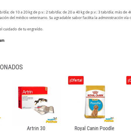
b/día; de 10 a 20 kg de p.v.: 2 tab/día; de 20 a 40 kg de p.v.: 3 tab/día; más de 4
ón del médico veterinario. Su agradable sabor facilita la administración vía o
l cuidado de tu engreído.
ram
IONADOS
¡Oferta!
¡O
Artrin 30
Royal Canin Poodle