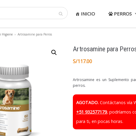
INICIO
PERROS
e Higiene
»
Artrosamine para Perros
Artrosamine para Perro
S/
117.00
Artrosamine es un Suplemento para
perros.
AGOTADO.
Contáctanos vía 
+51 932577179
, podríamos c
para ti, en pocas horas.