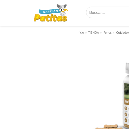
Saltar
al
contenido
Inicio
»
TIENDA
»
Perros
»
Cuidado 