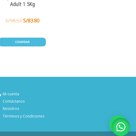
Adult 1.5Kg
S/
98.53
S/
83.80
COMPRAR
Mi cuenta
Contáctanos
Nosotros
Términos y Condiciones