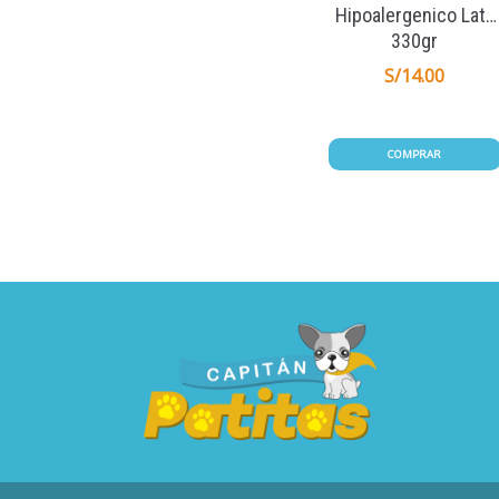
Hipoalergenico Lata
330gr
S/
14.00
COMPRAR