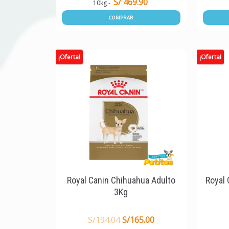
S/ 469.90
10kg
COMPRAR
¡Oferta!
¡Oferta!
Royal Canin Chihuahua Adulto
Royal 
3Kg
S/
194.04
S/
165.00