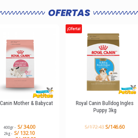
OFERTAS
¡Oferta!
 Canin Mother & Babycat
Royal Canin Bulldog Ingles
Puppy 3kg
S/ 34.00
S/
172.43
S/
146.60
400gr
S/ 132.10
2kg