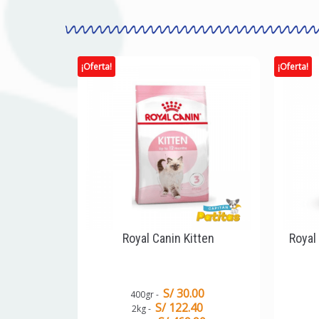
¡Oferta!
¡Oferta!
Royal Canin Kitten
Royal
S/ 30.00
400gr
S/ 122.40
2kg