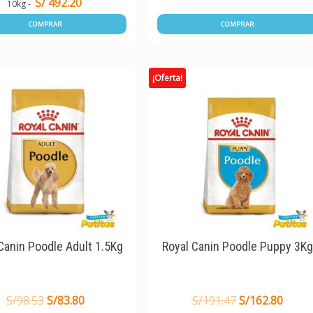
S/ 492.20
10kg
COMPRAR
COMPRAR
¡Oferta!
Canin Poodle Adult 1.5Kg
Royal Canin Poodle Puppy 3K
S/
98.53
S/
83.80
S/
191.47
S/
162.80