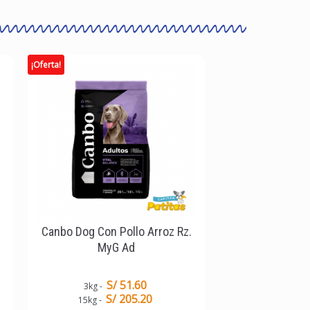
¡Oferta!
Canbo Dog Con Pollo Arroz Rz.
MyG Ad
S/ 51.60
3kg
S/ 205.20
15kg