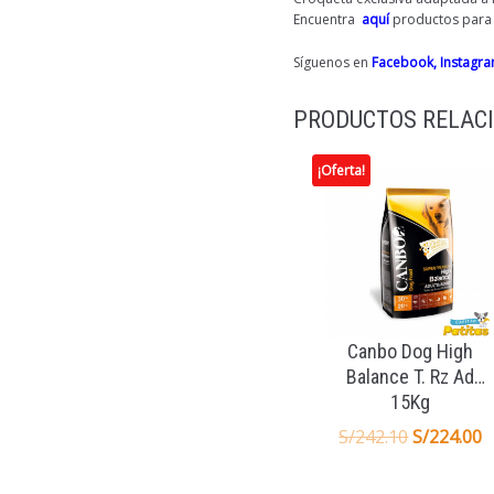
Encuentra
aquí
productos para e
Síguenos en
Facebook,
Instagr
PRODUCTOS RELAC
¡Oferta!
Canbo Dog High
Balance T. Rz Ad
15Kg
S/
242.10
S/
224.00