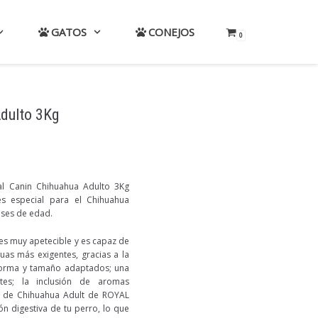
GATOS
CONEJOS
0
Adulto 3Kg
al Canin Chihuahua Adulto 3Kg
s especial para el Chihuahua
eses de edad.
s muy apetecible y es capaz de
huas más exigentes, gracias a la
forma y tamaño adaptados; una
ntes; la inclusión de aromas
es de Chihuahua Adult de ROYAL
n digestiva de tu perro, lo que