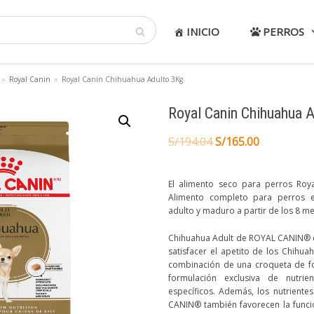
INICIO
PERROS
»
Royal Canin
»
Royal Canin Chihuahua Adulto 3Kg
Royal Canin Chihuahua 
S/
194.04
S/
165.00
El alimento seco para perros Roy
Alimento completo para perros e
adulto y maduro a partir de los 8 m
Chihuahua Adult de ROYAL CANIN® e
satisfacer el apetito de los Chihua
combinación de una croqueta de 
formulación exclusiva de nutrie
específicos. Además, los nutrient
CANIN® también favorecen la funció