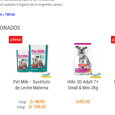
l cuidado e higiene de tu engreído canino.
am
y
TikTok
IONADOS
¡Oferta!
¡O
Pet Milk – Sustituto
Hills SD Adult 7+
de Leche Materna
Small & Mini 2Kg
S/ 49.00
S/
95.00
100gr
S/ 109.25
300gr