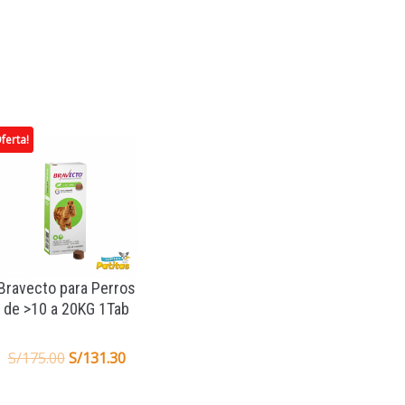
ferta!
Bravecto para Perros
de >10 a 20KG 1Tab
S/
175.00
S/
131.30