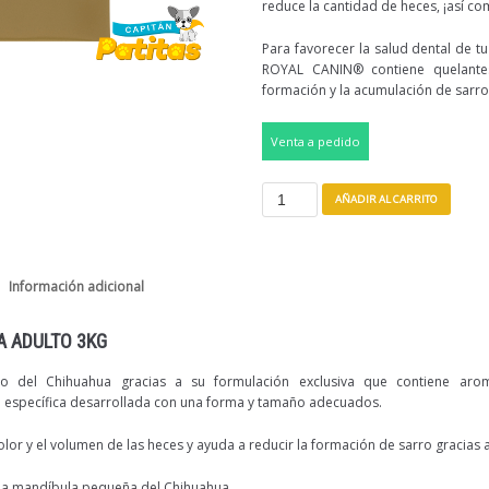
reduce la cantidad de heces, ¡así co
Para favorecer la salud dental de t
ROYAL CANIN® contiene quelantes
formación y la acumulación de sarro
Venta a pedido
AÑADIR AL CARRITO
Información adicional
A ADULTO 3KG
oso del Chihuahua gracias a su formulación exclusiva que contiene ar
a específica desarrollada con una forma y tamaño adecuados.
olor y el volumen de las heces y ayuda a reducir la formación de sarro gracias a
 la mandíbula pequeña del Chihuahua.