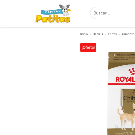
Saltar
al
contenido
Inicio
»
TIENDA
»
Perros
»
Alimento
¡Oferta!