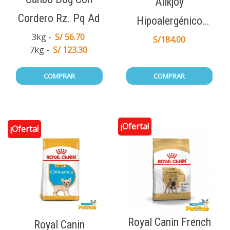
Allkjoy
Cordero Rz. Pq Ad
Hipoalergénico
3kg
S/ 56.70
Cachorro 15Kg
S/
184.00
7kg
S/ 123.30
COMPRAR
COMPRAR
¡Oferta!
¡Oferta!
Royal Canin French
Royal Canin