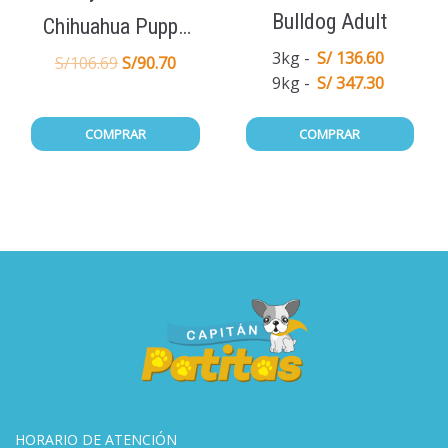
Bulldog Adult
Chihuahua Puppy
3kg
S/ 136.60
1.5Kg
S/
106.69
S/
90.70
9kg
S/ 347.30
COMPRAR
COMPRAR
HORARIO DE ATENCIÓN