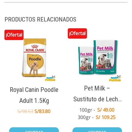
PRODUCTOS RELACIONADOS
¡Oferta!
¡Oferta!
Pet Milk –
Royal Canin Poodle
Sustituto de Leche
Adult 1.5Kg
Materna
100gr
S/ 49.00
S/
98.53
S/
83.80
300gr
S/ 109.25