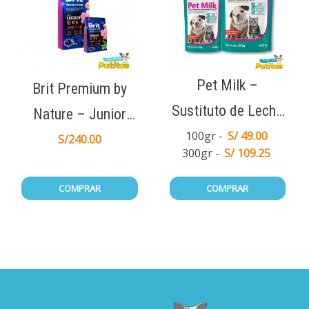
Pet Milk –
Brit Premium by
Sustituto de Leche
Nature – Junior
Materna
100gr
S/ 49.00
Large 15Kg
S/
240.00
300gr
S/ 109.25
COMPRAR
COMPRAR