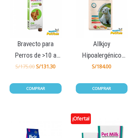
Bravecto para
Allkjoy
Perros de >10 a
Hipoalergénico
20KG 1Tab
Cachorro 15Kg
S/
175.00
S/
131.30
S/
184.00
COMPRAR
COMPRAR
¡Oferta!