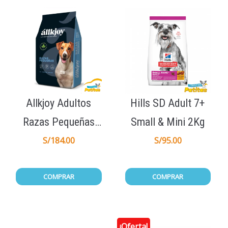
Allkjoy Adultos
Hills SD Adult 7+
Razas Pequeñas
Small & Mini 2Kg
15Kg
S/
184.00
S/
95.00
COMPRAR
COMPRAR
¡Oferta!