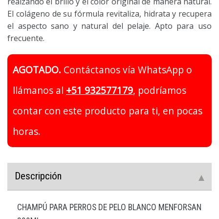
realzando el brillo y el color original de manera natural.
El colágeno de su fórmula revitaliza, hidrata y recupera
el aspecto sano y natural del pelaje. Apto para uso
frecuente.
AGOTADO.
Contáctanos vía WhatsApp o
llámanos al
+51 932577179
, podríamos
contar con este producto para ti, en pocas
horas.
Descripción
CHAMPÚ PARA PERROS DE PELO BLANCO MENFORSAN