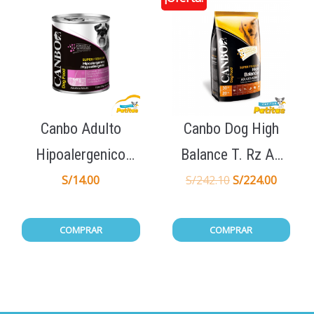
Canbo Adulto
Canbo Dog High
Hipoalergenico
Balance T. Rz Ad
Lata 330gr
15Kg
S/
14.00
S/
242.10
S/
224.00
COMPRAR
COMPRAR