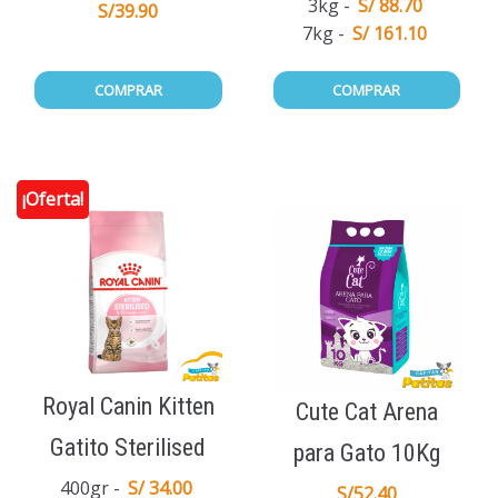
3kg
S/ 88.70
S/
39.90
7kg
S/ 161.10
COMPRAR
COMPRAR
¡Oferta!
Royal Canin Kitten
Cute Cat Arena
Gatito Sterilised
para Gato 10Kg
400gr
S/ 34.00
S/
52.40