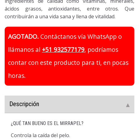
ingredientes de calidad como vitaminas, minerales,
ácidos grasos, antioxidantes, entre otros. Que
contribuirán a una vida sana y llena de vitalidad.
AGOTADO.
Contáctanos vía WhatsApp o
llámanos al
+51 932577179
, podríamos
contar con este producto para ti, en pocas
horas.
Descripción
¿QUÉ TAN BUENO ES EL MIRRAPEL?
Controla la caída del pelo.