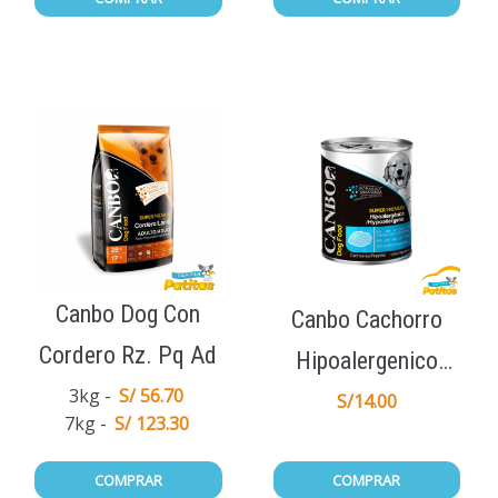
Canbo Dog Con
Canbo Cachorro
Cordero Rz. Pq Ad
Hipoalergenico
3kg
S/ 56.70
330gr
S/
14.00
7kg
S/ 123.30
COMPRAR
COMPRAR