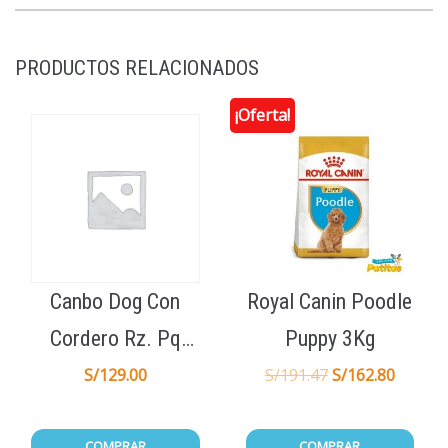
PRODUCTOS RELACIONADOS
¡Oferta!
Canbo Dog Con
Royal Canin Poodle
Cordero Rz. Pq
Puppy 3Kg
Cach 7kg
S/
129.00
S/
191.47
S/
162.80
COMPRAR
COMPRAR