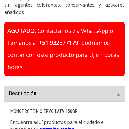
sin agentes colorantes, conservantes y azúcares
añadidos.
AGOTADO.
Contáctanos vía WhatsApp o
llámanos al
+51 932577179
, podríamos
contar con este producto para ti, en pocas
horas.
Descripción
MONOPROTEIN CIERVO LATA 150GR
Encuentra aquí productos para el cuidado e