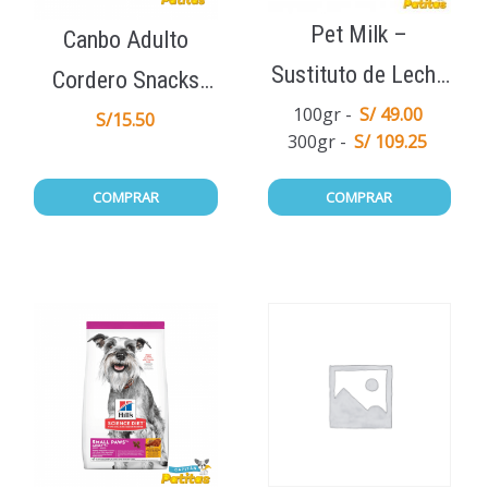
Pet Milk –
Canbo Adulto
Sustituto de Leche
Cordero Snacks
Materna
100gr
S/ 49.00
Galletas de Premio
S/
15.50
300gr
S/ 109.25
200gr
COMPRAR
COMPRAR