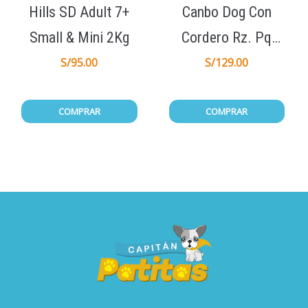
Hills SD Adult 7+
Canbo Dog Con
Small & Mini 2Kg
Cordero Rz. Pq
Cach 7kg
S/
95.00
S/
129.00
COMPRAR
COMPRAR