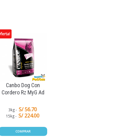
ferta!
Canbo Dog Con
Cordero Rz MyG Ad
S/ 56.70
3kg
S/ 224.00
15kg
COMPRAR