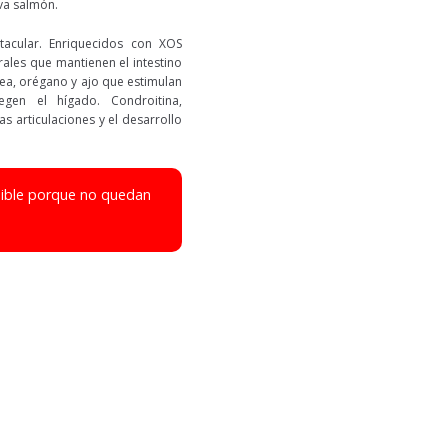
eva salmón.
tacular. Enriquecidos con XOS
urales que mantienen el intestino
cea, orégano y ajo que estimulan
egen el hígado. Condroitina,
s articulaciones y el desarrollo
nible porque no quedan