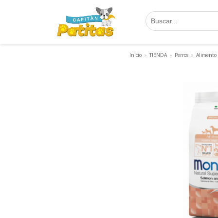
Saltar
al
contenido
Inicio
»
TIENDA
»
Perros
»
Alimento