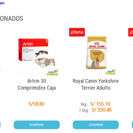
ram
IONADOS
¡Oferta!
¡O
Artrin 30
Royal Canin Yorkshire
Comprimidos Caja
Terrier Adulto
S/
58.80
S/ 155.10
3kg
S/ 330.40
7.5kg
COMPRAR
COMPRAR