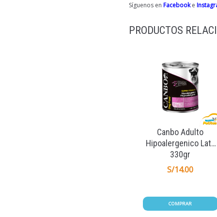
Síguenos en
Facebook
e
Instag
PRODUCTOS RELAC
Canbo Adulto
Hipoalergenico Lata
330gr
S/
14.00
COMPRAR