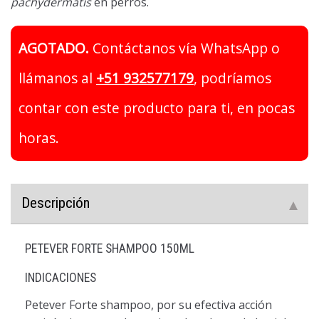
pachydermatis
en perros.
AGOTADO.
Contáctanos vía WhatsApp o
llámanos al
+51 932577179
, podríamos
contar con este producto para ti, en pocas
horas.
Descripción
PETEVER FORTE SHAMPOO 150ML
INDICACIONES
Petever Forte shampoo, por su efectiva acción