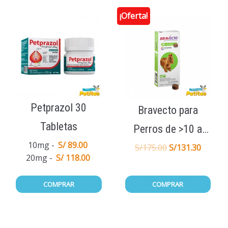
¡Oferta!
Petprazol 30
Bravecto para
Tabletas
Perros de >10 a
10mg
S/ 89.00
20KG 1Tab
S/
175.00
S/
131.30
20mg
S/ 118.00
COMPRAR
COMPRAR