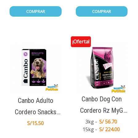
COMPRAR
COMPRAR
¡Oferta!
Canbo Dog Con
Canbo Adulto
Cordero Rz MyG
Cordero Snacks
Ad
3kg
S/ 56.70
Galletas de Premio
S/
15.50
15kg
S/ 224.00
200gr