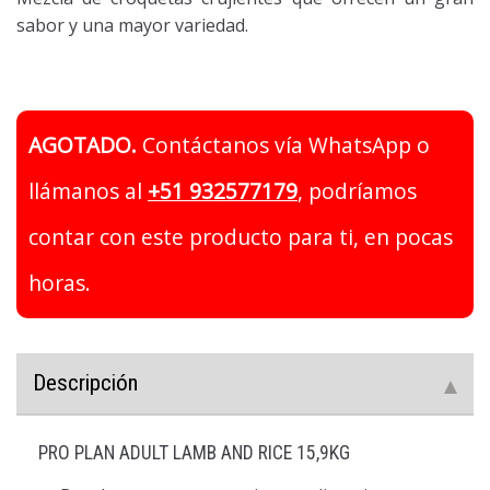
sabor y una mayor variedad.
AGOTADO.
Contáctanos vía WhatsApp o
llámanos al
+51 932577179
, podríamos
contar con este producto para ti, en pocas
horas.
Descripción
PRO PLAN ADULT LAMB AND RICE 15,9KG