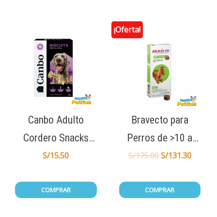
¡Oferta!
Canbo Adulto
Bravecto para
Cordero Snacks
Perros de >10 a
Galletas de Premio
20KG 1Tab
S/
15.50
S/
175.00
S/
131.30
200gr
COMPRAR
COMPRAR