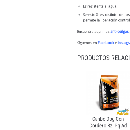
Es resistente al agua.
Seresto® es distinto de lo
permite la liberación contro
Encuentra aquí mas
anti-pulgas
Síguenos en
Facebook
e
Instag
PRODUCTOS RELAC
Canbo Dog Con
Cordero Rz. Pq Ad