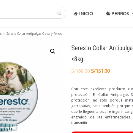
INICIO
PERROS
s
»
Seresto Collar Antipulgas Gatos y Perros
Seresto Collar Antipulg
<8kg
S/
168.00
S/
151.00
Con este excelente producto c
protección. El Collar Antipulgas 
protección, no solo porque mata
garrapatas, sino también porque r
que le lleguen a picar e ingerir san
engreído de las enfermedades 
transmitir.