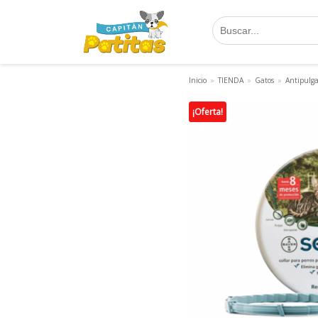
Saltar
al
contenido
Inicio
»
TIENDA
»
Gatos
»
Antipulga
¡Oferta!