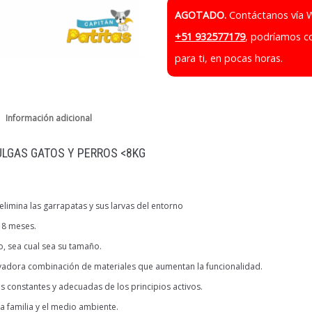
AGOTADO.
Contáctanos vía 
+51 932577179
, podríamos c
para ti, en pocas horas.
Información adicional
ULGAS GATOS Y PERROS <8KG
 elimina las garrapatas y sus larvas del entorno
 8 meses.
o, sea cual sea su tamaño.
vadora combinación de materiales que aumentan la funcionalidad.
is constantes y adecuadas de los principios activos.
la familia y el medio ambiente.