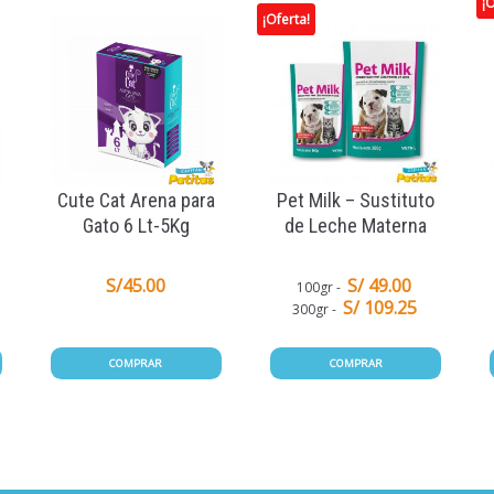
¡O
¡Oferta!
Cute Cat Arena para
Pet Milk – Sustituto
Gato 6 Lt-5Kg
de Leche Materna
S/
45.00
S/ 49.00
100gr
S/ 109.25
300gr
COMPRAR
COMPRAR