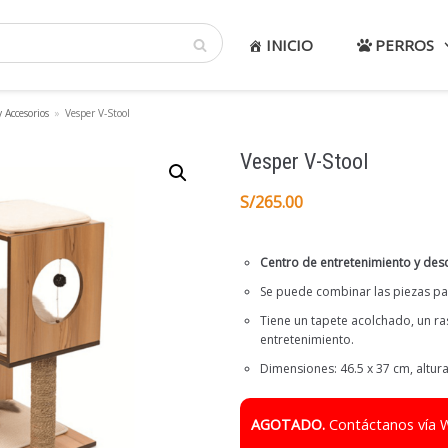
INICIO
PERROS
 Accesorios
»
Vesper V-Stool
Vesper V-Stool
S/
265.00
Centro de entretenimiento y des
Se puede combinar las piezas par
Tiene un tapete acolchado, un ra
entretenimiento.
Dimensiones: 46.5 x 37 cm, altur
AGOTADO.
Contáctanos vía 