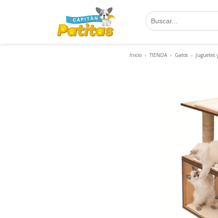
Saltar
al
contenido
Inicio
»
TIENDA
»
Gatos
»
Juguetes y