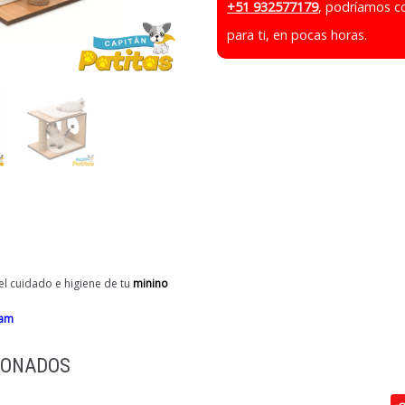
+51 932577179
, podríamos c
para ti, en pocas horas.
l cuidado e higiene de tu
minino
ram
IONADOS