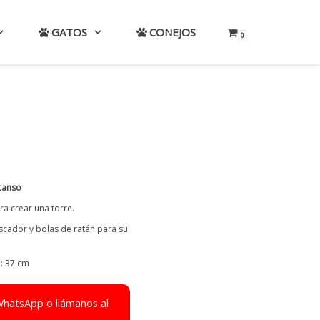
GATOS
CONEJOS
0
canso
a crear una torre.
scador y bolas de ratán para su
a: 37 cm
WhatsApp o llámanos al