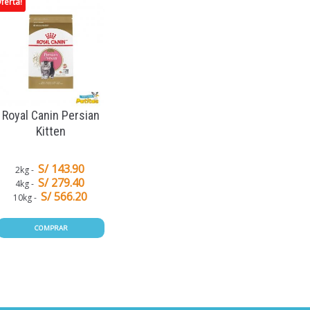
ferta!
Royal Canin Persian
Kitten
S/ 143.90
2kg
S/ 279.40
4kg
S/ 566.20
10kg
COMPRAR