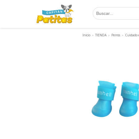
Saltar
al
contenido
Inicio
»
TIENDA
»
Perros
»
Cuidado 