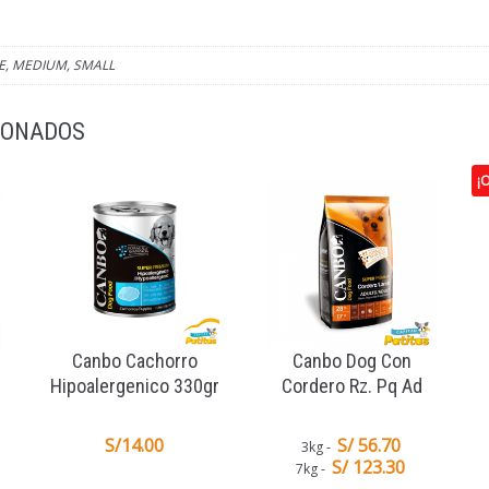
E, MEDIUM, SMALL
IONADOS
¡O
Canbo Cachorro
Canbo Dog Con
Hipoalergenico 330gr
Cordero Rz. Pq Ad
S/
14.00
S/ 56.70
3kg
S/ 123.30
7kg