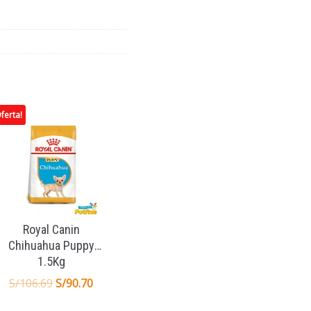
ferta!
Royal Canin
Chihuahua Puppy
1.5Kg
S/
106.69
S/
90.70