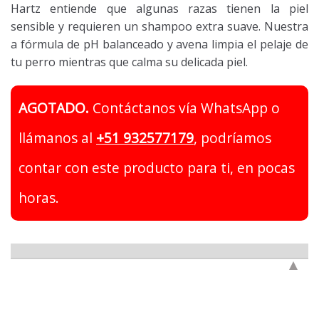
Hartz entiende que algunas razas tienen la piel
sensible y requieren un shampoo extra suave. Nuestra
a fórmula de pH balanceado y avena limpia el pelaje de
tu perro mientras que calma su delicada piel.
AGOTADO.
Contáctanos vía WhatsApp o
llámanos al
+51 932577179
, podríamos
contar con este producto para ti, en pocas
horas.