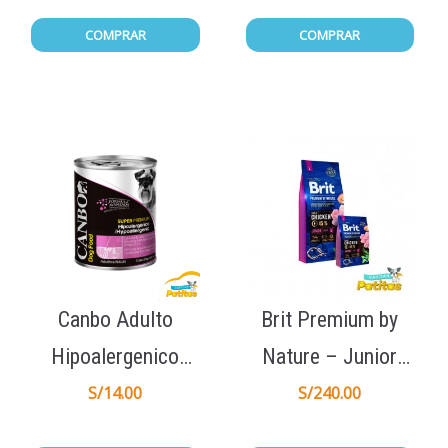
COMPRAR
COMPRAR
Canbo Adulto
Brit Premium by
Hipoalergenico
Nature – Junior
Lata 330gr
Large 15Kg
S/
14.00
S/
240.00