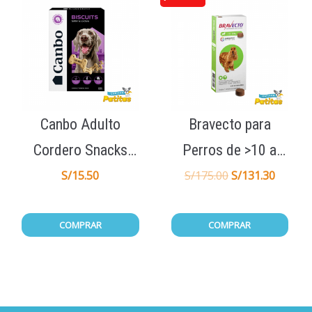
Canbo Adulto
Bravecto para
Cordero Snacks
Perros de >10 a
Galletas de Premio
20KG 1Tab
S/
15.50
S/
175.00
S/
131.30
200gr
COMPRAR
COMPRAR