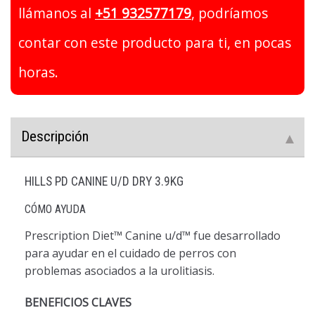
llámanos al
+51 932577179
, podríamos
contar con este producto para ti, en pocas
horas.
Descripción
HILLS PD CANINE U/D DRY 3.9KG
CÓMO AYUDA
Prescription Diet™
Canine u/d™ fue desarrollado
para ayudar en el cuidado de perros con
problemas asociados a la urolitiasis.
BENEFICIOS CLAVES