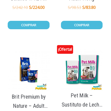
15Kg
S/
242.10
S/
224.00
S/
98.53
S/
83.80
COMPRAR
COMPRAR
¡Oferta!
Pet Milk –
Brit Premium by
Sustituto de Leche
Nature – Adult