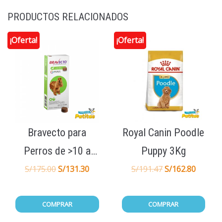
PRODUCTOS RELACIONADOS
¡Oferta!
¡Oferta!
Bravecto para
Royal Canin Poodle
Perros de >10 a
Puppy 3Kg
20KG 1Tab
S/
175.00
S/
131.30
S/
191.47
S/
162.80
COMPRAR
COMPRAR