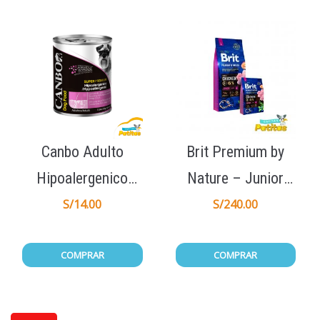
Canbo Adulto
Brit Premium by
Hipoalergenico
Nature – Junior
Lata 330gr
Large 15Kg
S/
14.00
S/
240.00
COMPRAR
COMPRAR