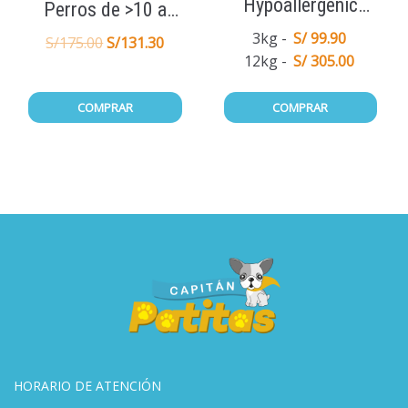
Hypoallergenic
Perros de >10 a
Adult Medium
3kg
S/ 99.90
20KG 1Tab
S/
175.00
S/
131.30
12kg
S/ 305.00
Breed Lamb
COMPRAR
COMPRAR
HORARIO DE ATENCIÓN