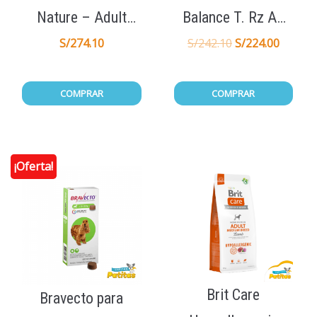
Nature – Adult
Balance T. Rz Ad
Sensitive Lamb
15Kg
S/
274.10
S/
242.10
S/
224.00
15Kg
COMPRAR
COMPRAR
¡Oferta!
Brit Care
Bravecto para