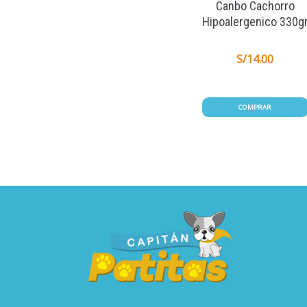
Canbo Cachorro
Hipoalergenico 330g
S/
14.00
COMPRAR