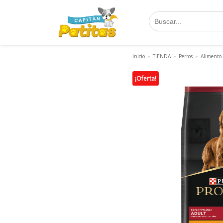
Saltar
al
contenido
Inicio
»
TIENDA
»
Perros
»
Alimento
¡Oferta!