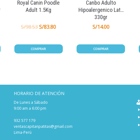
Royal Canin Poodle
Canbo Adulto
r
Adult 1.5Kg
Hipoalergenico Lata
330gr
S/
98.53
S/
83.80
S/
14.00
COMPRAR
COMPRAR
HORARIO DE ATENCIÓN
De Lunes a Sábado
9:00 am a 6:00 pm
932 577 179
ventascapitanpatitas@gmail.com
Lima-Perú