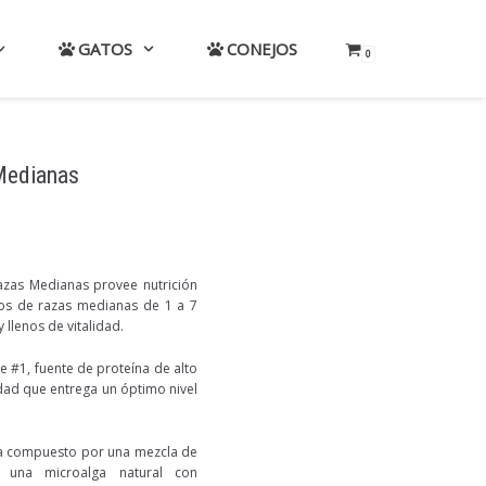
GATOS
CONEJOS
0
Medianas
azas Medianas provee nutrición
os de razas medianas de 1 a 7
llenos de vitalidad.
 #1, fuente de proteína de alto
idad que entrega un óptimo nivel
va compuesto por una mezcla de
a, una microalga natural con