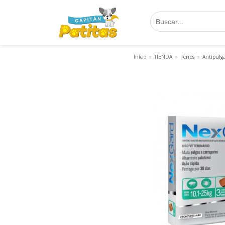
Saltar
al
contenido
Inicio
»
TIENDA
»
Perros
»
Antipulg