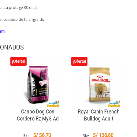
leta protege 30 días).
l cuidado de tu engreído.
ram
IONADOS
¡Oferta!
¡Oferta!
Canbo Dog Con
Royal Canin French
Cordero Rz MyG Ad
Bulldog Adult
S/ 56.70
S/ 136.60
3kg
3kg