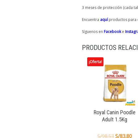
3 meses de protección (cada tab
Encuentra
aquí
productos para e
Síguenos en
Facebook
e
Instag
PRODUCTOS RELAC
¡Oferta!
Royal Canin Poodle
Adult 1.5Kg
S/
98.53
S/
83.80