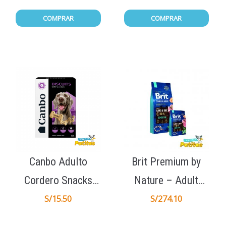
COMPRAR
COMPRAR
Canbo Adulto
Brit Premium by
Cordero Snacks
Nature – Adult
Galletas de Premio
Sensitive Lamb
S/
15.50
S/
274.10
200gr
15Kg