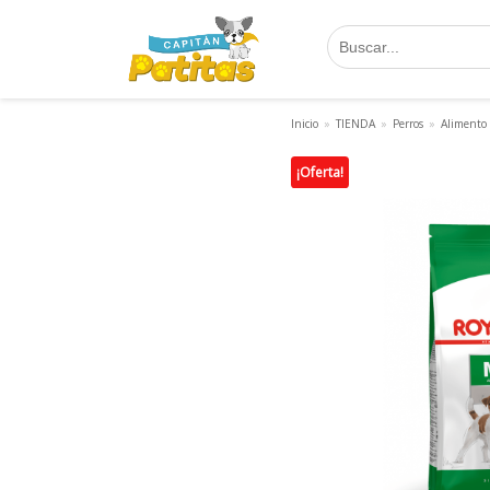
Saltar
al
contenido
Inicio
»
TIENDA
»
Perros
»
Alimento
¡Oferta!