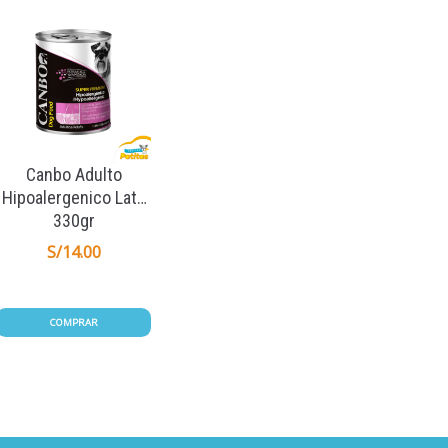
Canbo Adulto
Hipoalergenico Lata
330gr
S/
14.00
COMPRAR