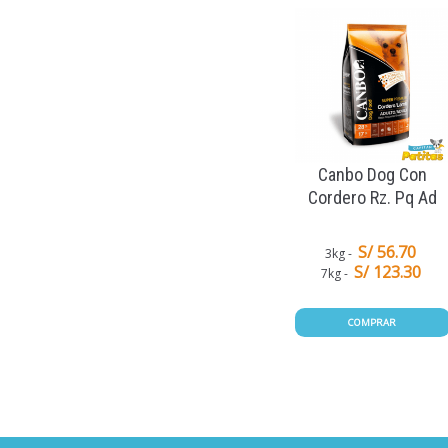
Canbo Dog Con
Cordero Rz. Pq Ad
S/ 56.70
3kg
S/ 123.30
7kg
COMPRAR