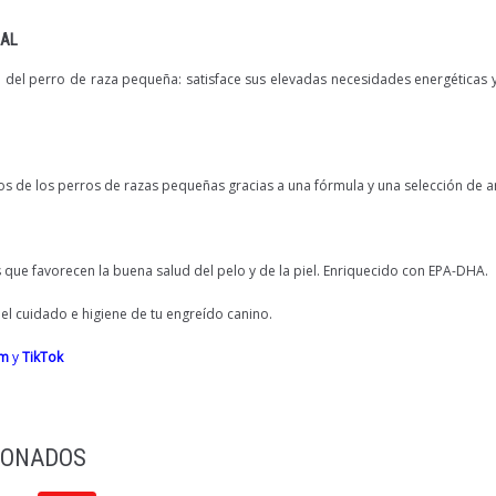
EAL
 del perro de raza pequeña: satisface sus elevadas necesidades energéticas y 
sos de los perros de razas pequeñas gracias a una fórmula y una selección de 
s que favorecen la buena salud del pelo y de la piel. Enriquecido con EPA-DHA.
l cuidado e higiene de tu engreído canino.
am
y
TikTok
IONADOS