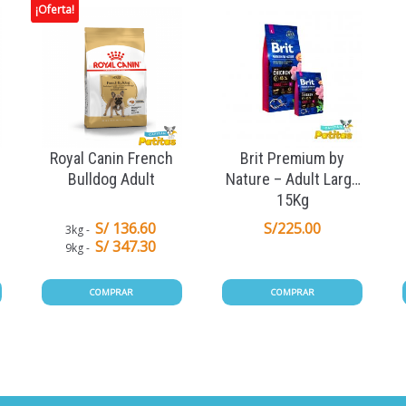
¡Oferta!
Royal Canin French
Brit Premium by
Bulldog Adult
Nature – Adult Large
15Kg
S/ 136.60
S/
225.00
3kg
S/ 347.30
9kg
COMPRAR
COMPRAR