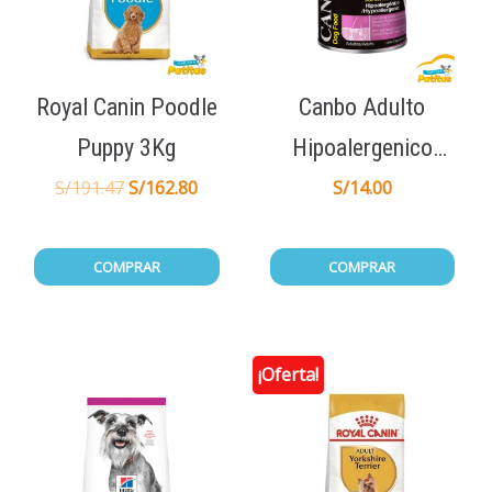
Royal Canin Poodle
Canbo Adulto
Puppy 3Kg
Hipoalergenico
Lata 330gr
S/
191.47
S/
162.80
S/
14.00
COMPRAR
COMPRAR
¡Oferta!